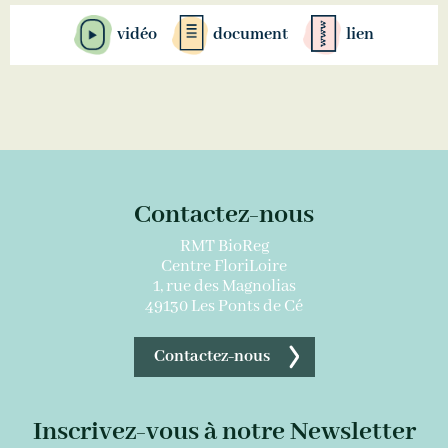
vidéo
document
lien
Contactez-nous
RMT BioReg
Centre FloriLoire
1, rue des Magnolias
49130 Les Ponts de Cé
Contactez-nous
Inscrivez-vous à notre Newsletter